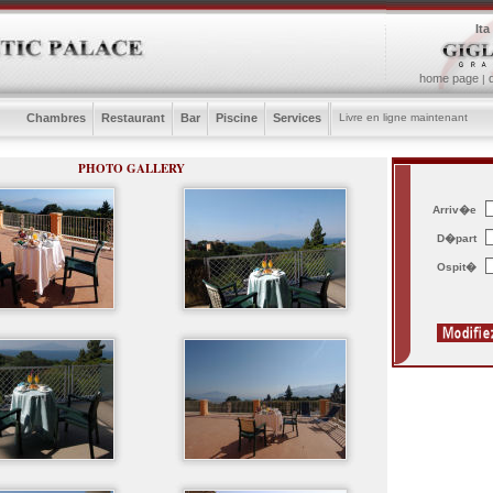
Ita
home page
|
Chambres
Restaurant
Bar
Piscine
Services
Livre en ligne maintenant
PHOTO GALLERY
Arriv�e
D�part
Ospit�