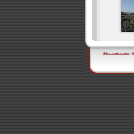
O� sommes nous
-
P