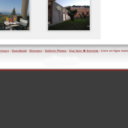
rivacy
-
Guestbook
-
Directory
-
Gallerie Photos
-
Que faire � Sorrente
- Livre en ligne mai