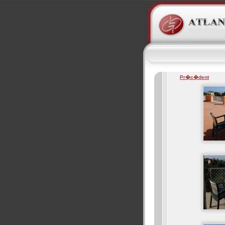
Pr�c�dent