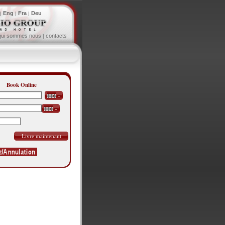
Eng
Fra
Deu
|
|
|
qui sommes nous
contacts
|
Book Online