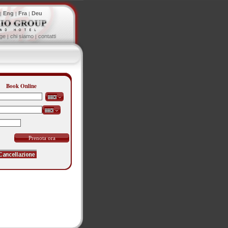
Eng
Fra
Deu
|
|
|
ge
chi siamo
contatti
|
|
Book Online