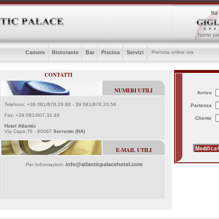
Ita
home pa
Camere
Ristorante
Bar
Piscina
Servizi
Prenota online ora
CONTATTI
NUMERI UTILI
Arrivo
Telefono: +39 081/878.26.88 - 39 081/878.20.56
Partenza
Fax: +39 081/807.31.49
Cliente
Hotel Atlantic
Via Capo,76 - 80067
Sorrento (NA)
E-MAIL UTILI
info@atlanticpalacehotel.com
Per Informazioni: