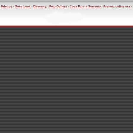
-
Privacy
-
Guestbook
-
Directory
-
Foto Gallery
-
Cosa Fare a Sorrento
- Prenota online ora 