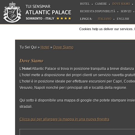
HOTEL
CAMERE
DOVE SIAMO
RICHIESTA DISPONIBILITÀ
SERVIZI
LINGUA:
ITALIANO
ENGLISH
Cookies help us deliver our services.
Tu Sei Qui »
Hotel
»
Dove Siamo
Dove Siamo
L'
Hotel
Atlantic Palace si trova in posizione tranquilla a breve distanza
L'hotel mette a disposizione dei propri clienti un servizio navetta gratuit
L'hotel è in posizione ideale per effettuare escursioni per Capri, Costi
Vesuvio, Napoli nonchè per i principali siti e località della regione.
Qui sotto è disponibile una mappa di google che potete stampare insie
stradali.
Clicca qui per allargare la mappa in una nuova finestra