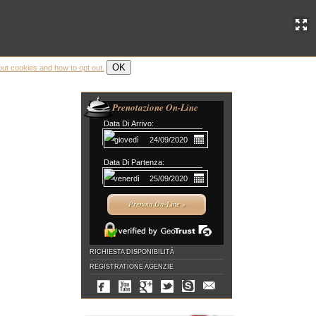
OK
out cookies and how to opt out.
Prenotazione On-Line
Data Di Arrivo:
Data Di Partenza:
RICHIESTA DISPONIBILITÀ
REGISTRATIONE AGENZIE