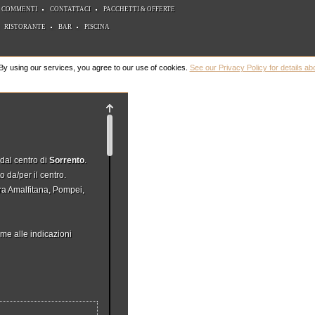
COMMENTI
CONTATTACI
PACCHETTI & OFFERTE
RISTORANTE
BAR
PISCINA
 By using our services, you agree to our use of cookies.
See our Privacy Policy for details ab
 dal centro di
Sorrento
.
o da/per il centro.
era Amalfitana, Pompei,
me alle indicazioni