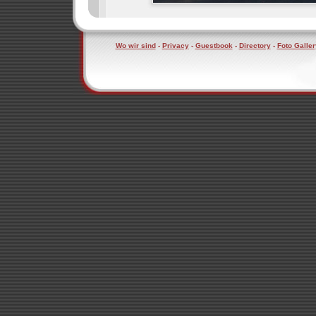
Wo wir sind
-
Privacy
-
Guestbook
-
Directory
-
Foto Galler